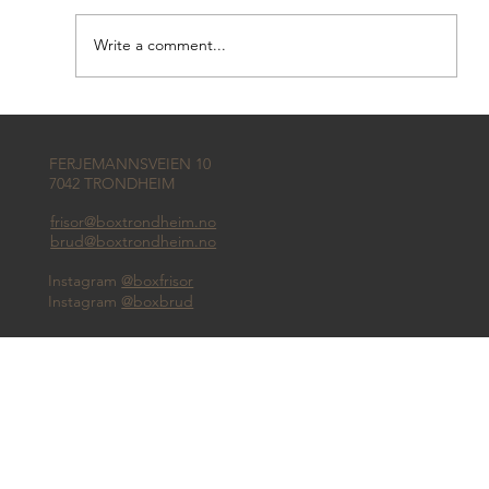
Write a comment...
Perlen brud og fest blir til BOX brud
FERJEMANNSVEIEN 10
7042 TRONDHEIM
frisor@boxtrondheim.no
brud@boxtrondheim.no
Instagram
@boxfrisor
Instagram
@boxbrud