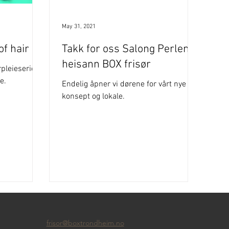
May 31, 2021
f hair
Takk for oss Salong Perlen,
heisann BOX frisør
pleieserie
e.
Endelig åpner vi dørene for vårt nye
konsept og lokale.
frisor@boxtrondheim.no