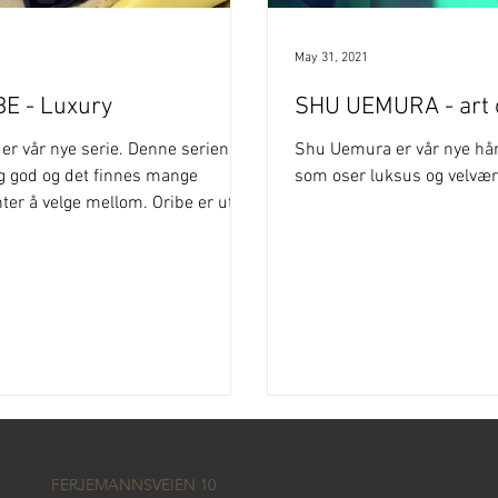
May 31, 2021
BE - Luxury
SHU UEMURA - art o
 er vår nye serie. Denne serien er
Shu Uemura er vår nye hår
ig god og det finnes mange
som oser luksus og velvær
nter å velge mellom. Oribe er uten
er som da gjør til at håret holder
unt og friskt. Oribe ble grunnlagt
n verdensberømte
woodstylisten Oribe Canales.
 er et av verdens mest
traktede merker innefor hårpleie
yling, og er designet for de mest
e stylistene og kundene.
FERJEMANNSVEIEN 10