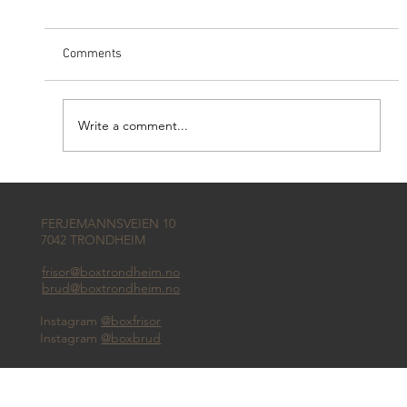
Comments
Write a comment...
Hva gjør du med brudekjolen etter
bryllupet?
FERJEMANNSVEIEN 10
7042 TRONDHEIM
frisor@boxtrondheim.no
brud@boxtrondheim.no
Instagram
@boxfrisor
Instagram
@boxbrud